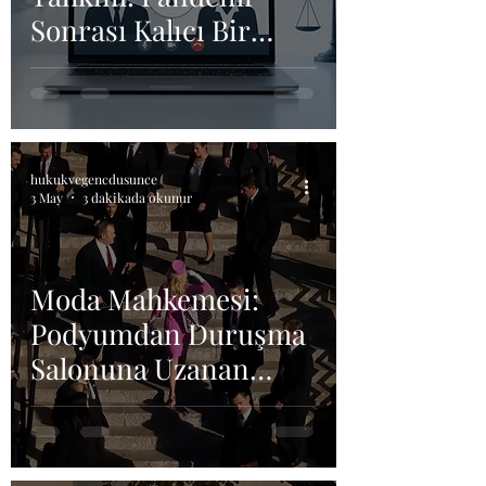
Sonrası Kalıcı Bir
Dönüşüm Mü?
hukukvegencdusunce
3 May
3 dakikada okunur
Moda Mahkemesi:
Podyumdan Duruşma
Salonuna Uzanan
Hikayeler