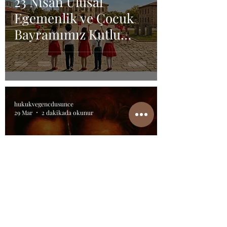
23 Nisan Ulusal
Egemenlik ve Çocuk
Bayramımız Kutlu
Olsun!
hukukvegencdusunce
29 Mar
2 dakikada okunur
Şeytanın Avukatı Film
İncelemesi