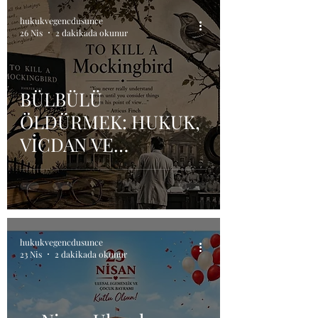
hukukvegencdusunce
26 Nis
2 dakikada okunur
BÜLBÜLÜ
ÖLDÜRMEK: HUKUK,
VİCDAN VE
TOPLUMSAL ADALET
hukukvegencdusunce
23 Nis
2 dakikada okunur