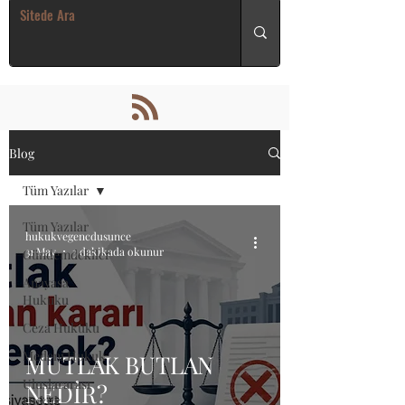
Blog
Tüm Yazılar
Tüm Yazılar
hukukvegencdusunce
31 May
3 dakikada okunur
Gündemdekiler
Anayasa
Hukuku
Ceza Hukuku
Medeni Hukuk
MUTLAK BUTLAN
Uluslararası
NEDİR?
Hukuk