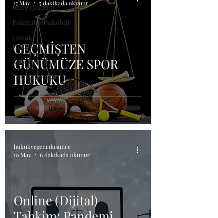
17 May
5 dakikada okunur
İdare Hukuku
Psikiyatri/Psikoloji
Çocuk
GEÇMİŞTEN
Hukuku
GÜNÜMÜZE SPOR
Spor Hukuku
HUKUKU
Çevre Hukuku
hukukvegencdusunce
10 May
6 dakikada okunur
Online (Dijital)
Tahkim: Pandemi