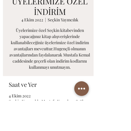
ÜYELERİMİZE ÖZEL
İNDİRİM
4 Ekim 2022
  |  
Seçkin Yayıncılık
Üyelerimize özel Seçkin kitabevinden
yapacağınız kitap alışverişlerinde
kullanabileceğiniz üyelerimize özel indirim
avantajları mevcuttur.Hugençli olmanın
avantajlarından faydalanarak Mustafa Kemal
caddesinde geçerli olan indirim kodlarını
kullanmayı unutmayın.
Saat ve Yer
4 Ekim 2022
Seçkin Yayıncılık, Mustafa Kemal, 2158. Sk.
No:13, 06510 Çankaya/Ankara, Türkiye