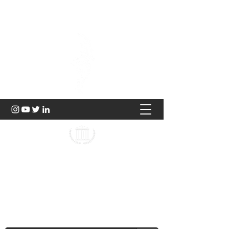
Hukuk ve Genç Düşünce
2023 |
TÜRKİYE