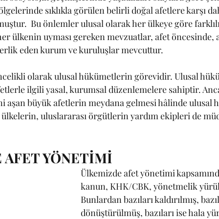
lgelerinde sıklıkla görülen belirli doğal afetlere karşı d
ştur.  Bu önlemler ulusal olarak her ülkeye göre farklıl
her ülkenin uyması gereken mevzuatlar, afet öncesinde, a
erlik eden kurum ve kuruluşlar mevcuttur.
celikli olarak ulusal hükümetlerin görevidir. Ulusal hükü
tlerle ilgili yasal, kurumsal düzenlemelere sahiptir. Anc
i aşan büyük afetlerin meydana gelmesi hâlinde ulusal 
ı ülkelerin, uluslararası örgütlerin yardım ekipleri de m
 AFET YÖNETİMİ
Ülkemizde afet yönetimi kapsamınd
kanun, KHK/CBK, yönetmelik yürükl
Bunlardan bazıları kaldırılmış, bazıl
dönüştürülmüş, bazıları ise hala yü