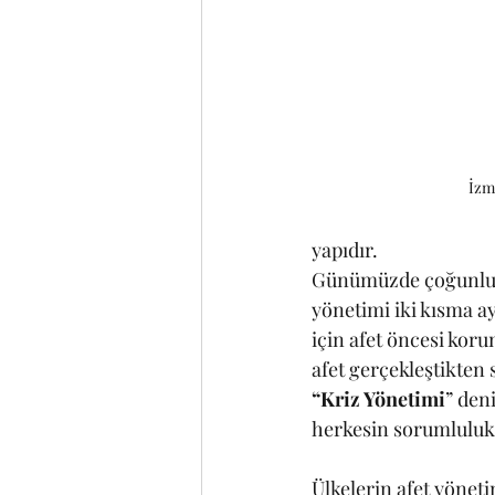
İzm
yapıdır.
Günümüzde çoğunlukla
yönetimi iki kısma ayr
için afet öncesi koru
afet gerçekleştikten 
“Kriz Yönetimi
” den
herkesin sorumluluk 
Ülkelerin afet yöneti