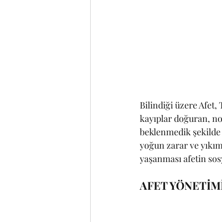
Bilindiği üzere Afet,
kayıplar doğuran, nor
beklenmedik şekilde o
yoğun zarar ve yıkım
yaşanması afetin sosy
AFET YÖNETİM