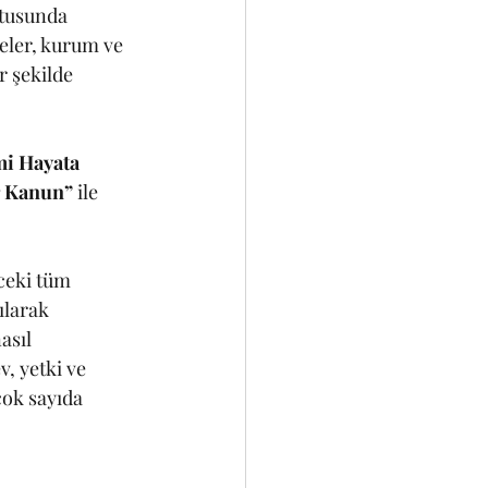
tusunda 
eler, kurum ve 
r şekilde 
mi Hayata 
r Kanun”
 ile 
ceki tüm 
ılarak 
asıl 
, yetki ve 
çok sayıda 