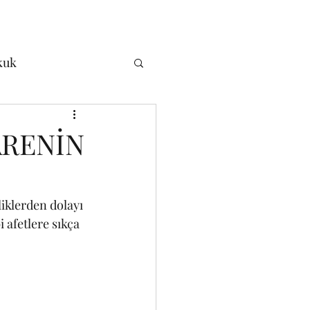
kuk
 Hukuku
ARENİN
 Hukuku
iklerden dolayı 
 afetlere sıkça 
oji