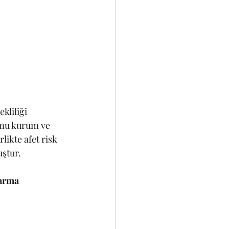
kliliği 
amu kurum ve 
likte afet risk 
ştur.
arma 