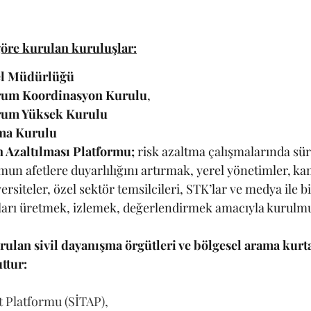
göre kurulan kuruluşlar:
nel Müdürlüğü
urum Koordinasyon Kurulu
, 
urum Yüksek Kurulu
ma Kurulu
n Azaltılması Platformu; 
risk azaltma çalışmalarında süre
un afetlere duyarlılığını artırmak, yerel yönetimler, k
ersiteler, özel sektör temsilcileri, STK’lar ve medya ile bir
aları üretmek, izlemek, değerlendirmek amacıyla kurulmu
rulan sivil dayanışma örgütleri ve bölgesel arama kurt
ttur:
t Platformu (SİTAP), 