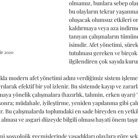
olmamız, bunlara sebep ola
bu olayların tekrar yaşanm
oluşacak olumsuz etkileri o
kaldırmaya veya aza indirm
tanıyan çalışmaların tümüne
isimdir. Afet yönetimi, sürekl
tutulması gereken ve birçok 
ir 2020
ilgilendiren çok sayıda kuru
 modern afet yönetimi adını verdiğimiz sistem işlemekt
ılarak efektif bir yol izlenir. Bu sistemde kayıp ve zararl
maya yönelik çalışmalara (hazırlık, tahmin, erken uyarı) ‘
sonra; müdahale, iyileştirme, yeniden yapılanma gibi çal
ir. Bu çalışmalarda toplumdaki en sade bireyden en yetkili
alması ve asgari düzeyde bilgili olması hayati önem taşı
mi sosyolojik geçmişlerinde yaşadıkları olaylara göre şekil