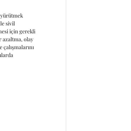
i yürütmek 
e sivil 
esi için gerekli 
 azaltma, olay 
e çalışmalarını 
larda 