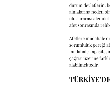
durum devletlerin, bö
almalarına neden olmu
uluslararası alemde 
afet sonrasında rehb
Afetlere müdahale ön
sorumluluk gereği afe
müdahale kapasitesin
çağrısı üzerine farkl
alabilmektedir.
TÜRKİYE’DE