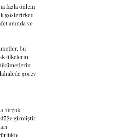
aha fazla önlem 
ık gösterirken 
fet anında ve 
metler, bu 
ak ülkelerin 
hükümetlerin 
üdahalede görev 
a birçok 
üğe girmiştir. 
arı 
rürlükte 