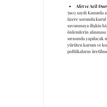
Afet ve Acil Du
5902 sayılı Kanunla a
üzere sorumlu kurul o
savunmaya ilişkin hiz
önlemlerin alınması 
sırasında yapılacak m
yürüten kurum ve ku
politikaların üretil