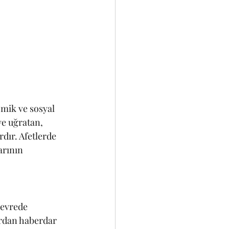
omik ve sosyal 
ye uğratan, 
dır. Afetlerde 
rının 
çevrede 
rdan haberdar 