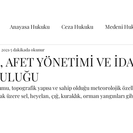
Anayasa Hukuku
Ceza Hukuku
Medeni Hu
 2021
aret Hukuku
5 dakikada okunur
İş Hukuku
Fikri ve Sinai Mülkiyet
, AFET YÖNETİMİ VE İD
ULUĞU
ji
Siyasi Tarih
Sağlık Hukuku
Genel Kamu
umu, topografik yapısı ve sahip olduğu meteorolojik özell
 üzere sel, heyelan, çığ, kuraklık, orman yangınları gibi
arihi
Diğer
İdare Hukuku
Psikiyatri/Psikol
ukuku
Çevre Hukuku