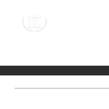
Hukuk ve Genç Düşünce
2023 |
TÜRKİYE
Ana Sayfa
Blog
Forum
HUK101