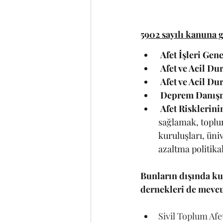
5902 sayılı kanuna 
Afet İşleri Ge
Afet ve Acil D
Afet ve Acil D
Deprem Danış
Afet Risklerini
sağlamak, toplum
kuruluşları, üniv
azaltma politik
Bunların dışında ku
dernekleri de mevcu
Sivil Toplum Afe