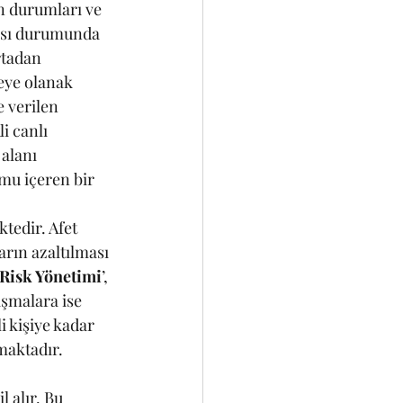
n durumları ve 
ası durumunda 
rtadan 
eye olanak 
 verilen 
i canlı 
alanı 
mu içeren bir 
edir. Afet 
arın azaltılması 
Risk Yönetimi
’, 
ışmalara ise 
 kişiye kadar 
maktadır.
 alır. Bu 