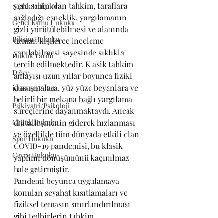
yere sahip olan tahkim, taraflara 
Sağlık Hukuku
sağladığı esneklik, yargılamanın 
Genel Kamu Hukuku
gizli yürütülebilmesi ve alanında 
Bilişim Hukuku
uzman kişilerce inceleme 
yapılabilmesi sayesinde sıklıkla 
Hukuk Tarihi
tercih edilmektedir. Klasik tahkim 
Diğer
anlayışı uzun yıllar boyunca fiziki 
duruşmalara, yüz yüze beyanlara ve 
İdare Hukuku
belirli bir mekana bağlı yargılama 
Psikiyatri/Psikoloji
süreçlerine dayanmaktaydı. Ancak 
Çocuk Hukuku
dijitalleşmenin giderek hızlanması 
ve özellikle tüm dünyada etkili olan 
Spor Hukuku
COVID-19 pandemisi, bu klasik 
Çevre Hukuku
yapının dönüşümünü kaçınılmaz 
hale getirmiştir.
Pandemi boyunca uygulamaya 
konulan seyahat kısıtlamaları ve 
fiziksel temasın sınırlandırılması 
gibi tedbirlerin tahkim 