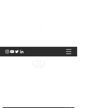
Hukuk ve Genç Düşünce
2023 |
TÜRKİYE