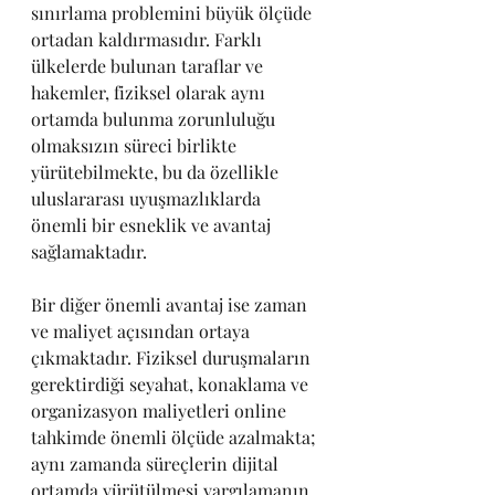
sınırlama problemini büyük ölçüde 
ortadan kaldırmasıdır. Farklı 
ülkelerde bulunan taraflar ve 
hakemler, fiziksel olarak aynı 
ortamda bulunma zorunluluğu 
olmaksızın süreci birlikte 
yürütebilmekte, bu da özellikle 
uluslararası uyuşmazlıklarda 
önemli bir esneklik ve avantaj 
sağlamaktadır.
Bir diğer önemli avantaj ise zaman 
ve maliyet açısından ortaya 
çıkmaktadır. Fiziksel duruşmaların 
gerektirdiği seyahat, konaklama ve 
organizasyon maliyetleri online 
tahkimde önemli ölçüde azalmakta; 
aynı zamanda süreçlerin dijital 
ortamda yürütülmesi yargılamanın 