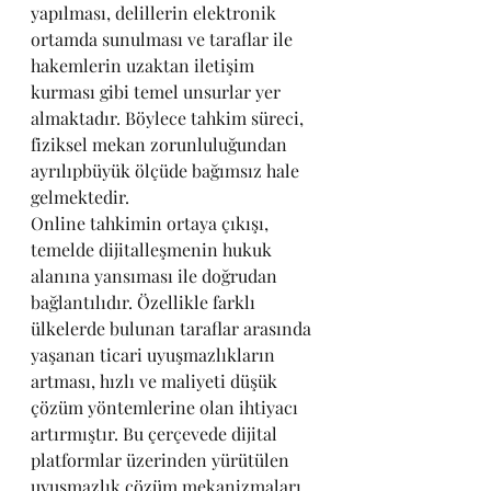
yapılması, delillerin elektronik 
ortamda sunulması ve taraflar ile 
hakemlerin uzaktan iletişim 
kurması gibi temel unsurlar yer 
almaktadır. Böylece tahkim süreci, 
fiziksel mekan zorunluluğundan 
ayrılıpbüyük ölçüde bağımsız hale 
gelmektedir.
Online tahkimin ortaya çıkışı, 
temelde dijitalleşmenin hukuk 
alanına yansıması ile doğrudan 
bağlantılıdır. Özellikle farklı 
ülkelerde bulunan taraflar arasında 
yaşanan ticari uyuşmazlıkların 
artması, hızlı ve maliyeti düşük 
çözüm yöntemlerine olan ihtiyacı 
artırmıştır. Bu çerçevede dijital 
platformlar üzerinden yürütülen 
uyuşmazlık çözüm mekanizmaları, 