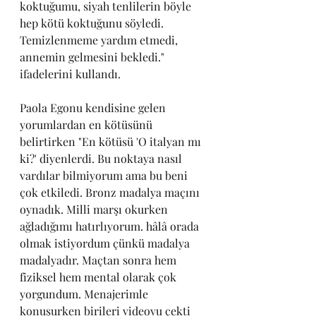
koktuğumu, siyah tenlilerin böyle 
hep kötü koktuğunu söyledi. 
Temizlenmeme yardım etmedi, 
annemin gelmesini bekledi." 
ifadelerini kullandı.
Paola Egonu kendisine gelen 
yorumlardan en kötüsünü 
belirtirken "En kötüsü 'O italyan mı 
ki?' diyenlerdi. Bu noktaya nasıl 
vardılar bilmiyorum ama bu beni 
çok etkiledi. Bronz madalya maçını 
oynadık. Milli marşı okurken 
ağladığımı hatırlıyorum. hâlâ orada 
olmak istiyordum çünkü madalya 
madalyadır. Maçtan sonra hem 
fiziksel hem mental olarak çok 
yorgundum. Menajerimle 
konuşurken birileri videoyu çekti 