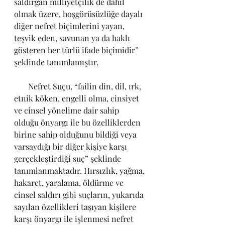
saldırgan milliyetçilik de dahil 
olmak üzere, hoşgörüsüzlüğe dayalı 
diğer nefret biçimlerini yayan, 
teşvik eden, savunan ya da haklı 
gösteren her türlü ifade biçimidir” 
şeklinde tanımlamıştır.
       Nefret Suçu, “failin din, dil, ırk, 
etnik köken, engelli olma, cinsiyet 
ve cinsel yönelime dair sahip 
olduğu önyargı ile bu özelliklerden 
birine sahip olduğunu bildiği veya 
varsaydığı bir diğer kişiye karşı 
gerçekleştirdiği suç” şeklinde 
tanımlanmaktadır. Hırsızlık, yağma, 
hakaret, yaralama, öldürme ve 
cinsel saldırı gibi suçların, yukarıda 
sayılan özellikleri taşıyan kişilere 
karşı önyargı ile işlenmesi nefret 