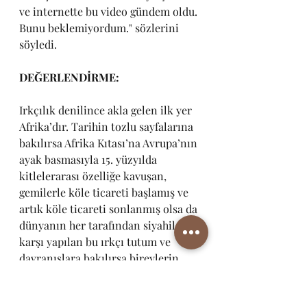
ve internette bu video gündem oldu. 
Bunu beklemiyordum." sözlerini 
söyledi.
DEĞERLENDİRME:
Irkçılık denilince akla gelen ilk yer 
Afrika’dır. Tarihin tozlu sayfalarına 
bakılırsa Afrika Kıtası’na Avrupa’nın 
ayak basmasıyla 15. yüzyılda 
kitlelerarası özelliğe kavuşan, 
gemilerle köle ticareti başlamış ve 
artık köle ticareti sonlanmış olsa da 
dünyanın her tarafından siyahilere 
karşı yapılan bu ırkçı tutum ve 
davranışlara bakılırsa bireylerin 
hala birbirlerini eşit görmediği, 
kendilerinde başkalarına karşı ten 