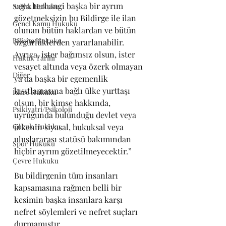
veya herhangi başka bir ayrım 
Sağlık Hukuku
gözetmeksizin bu Bildirge ile ilan 
Genel Kamu Hukuku
olunan bütün haklardan ve bütün 
Bilişim Hukuku
özgürlüklerden yararlanabilir. 
Ayrıca, ister bağımsız olsun, ister 
Hukuk Tarihi
vesayet altında veya özerk olmayan 
Diğer
ya da başka bir egemenlik 
kısıtlamasına bağlı ülke yurttaşı 
İdare Hukuku
olsun, bir kimse hakkında, 
Psikiyatri/Psikoloji
uyruğunda bulunduğu devlet veya 
Çocuk Hukuku
ülkenin siyasal, hukuksal veya 
uluslararası statüsü bakımından 
Spor Hukuku
hiçbir ayrım gözetilmeyecektir.”
Çevre Hukuku
Bu bildirgenin tüm insanları 
kapsamasına rağmen belli bir 
kesimin başka insanlara karşı 
nefret söylemleri ve nefret suçları 
durmamıştır.