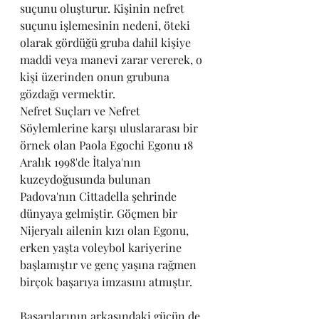
suçunu oluşturur. Kişinin nefret 
suçunu işlemesinin nedeni, öteki 
olarak gördüğü gruba dahil kişiye 
maddi veya manevi zarar vererek, o 
kişi üzerinden onun grubuna 
gözdağı vermektir.
Nefret Suçları ve Nefret 
Söylemlerine karşı uluslararası bir 
örnek olan Paola Egochi Egonu 18 
Aralık 1998'de İtalya'nın 
kuzeydoğusunda bulunan 
Padova'nın Cittadella şehrinde 
dünyaya gelmiştir. Göçmen bir 
Nijeryalı ailenin kızı olan Egonu, 
erken yaşta voleybol kariyerine 
başlamıştır ve genç yaşına rağmen 
birçok başarıya imzasını atmıştır.
Başarılarının arkasındaki gücün de 