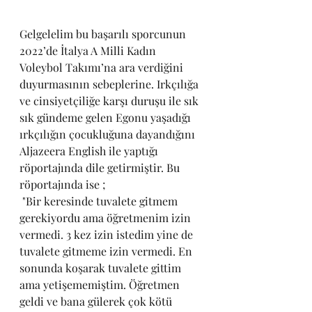
Gelgelelim bu başarılı sporcunun 
2022’de İtalya A Milli Kadın 
Voleybol Takımı’na ara verdiğini 
duyurmasının sebeplerine. Irkçılığa 
ve cinsiyetçiliğe karşı duruşu ile sık 
sık gündeme gelen Egonu yaşadığı 
ırkçılığın çocukluğuna dayandığını 
Aljazeera English ile yaptığı 
röportajında dile getirmiştir. Bu 
röportajında ise ;
 "Bir keresinde tuvalete gitmem 
gerekiyordu ama öğretmenim izin 
vermedi. 3 kez izin istedim yine de 
tuvalete gitmeme izin vermedi. En 
sonunda koşarak tuvalete gittim 
ama yetişememiştim. Öğretmen 
geldi ve bana gülerek çok kötü 