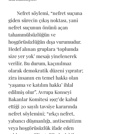
       Nefret söylemi, “nefret suçuna 
giden sürecin çıkış noktası, yani 
nefret suçunun önünü açan 
tahammülsüzlüğün ve 
hoşgörüsüzlüğün dışa vurumudur. 
Hedef alınan gruplara ‘toplumda 
size yer yok’ mesajı yinelenerek 
verilir. Bu durum, kaçınılmaz 
olarak demokratik düzeni yıpratır; 
zira insanın en temel hakkı olan 
‘yaşama ve katılım hakkı’ ihlal 
edilmiş olur”. Avrupa Konseyi 
Bakanlar Komitesi 1997’de kabul 
ettiği 20 sayılı tavsiye kararında 
nefret söylemini; “ırkçı nefret, 
yabancı düşmanlığı, antisemitizm 
veya hoşgörüsüzlük ifade eden 