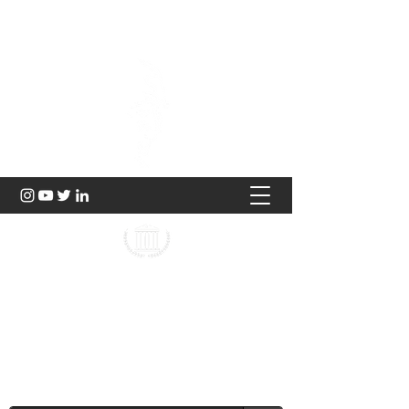
Hukuk ve Genç Düşünce
2023 |
TÜRKİYE