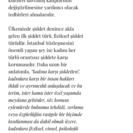
kültürel davranış kalıplarının 
değiştirilmesine yardımcı olacak 
tedbirleri almalarıdır.
Ülkemizde şiddet denince akla 
gelen ilk şiddet türü, fiziksel şiddet 
türüdür. İstanbul Sözleşmesini 
önemli yapan şey ise kadını her 
türlü orantısız şiddete karşı 
korumasıdır. Daha uzun bir 
anlatımla, 
“kadına karşı şiddetten”, 
kadınlara karşı bir insan hakları 
ihlali ve ayrımcılık anlaşılacak ve bu 
terim, ister kamu ister özel yaşamda 
meydana gelsinler, söz konusu 
eylemlerde bulunma tehdidi, zorlama 
veya özgürlüğün rastgele bir biçimde 
kısıtlanması da dahil olmak üzere, 
kadınlara fiziksel, cinsel, psikolojik 