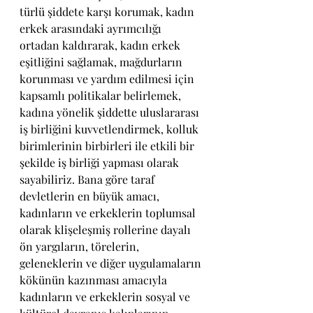
türlü şiddete karşı korumak, kadın 
erkek arasındaki ayrımcılığı 
ortadan kaldırarak, kadın erkek 
eşitliğini sağlamak, mağdurların 
korunması ve yardım edilmesi için 
kapsamlı politikalar belirlemek, 
kadına yönelik şiddette uluslararası 
iş birliğini kuvvetlendirmek, kolluk 
birimlerinin birbirleri ile etkili bir 
şekilde iş birliği yapması olarak 
sayabiliriz. Bana göre taraf 
devletlerin en büyük amacı, 
kadınların ve erkeklerin toplumsal 
olarak klişeleşmiş rollerine dayalı 
ön yargıların, törelerin, 
geleneklerin ve diğer uygulamaların 
kökünün kazınması amacıyla 
kadınların ve erkeklerin sosyal ve 