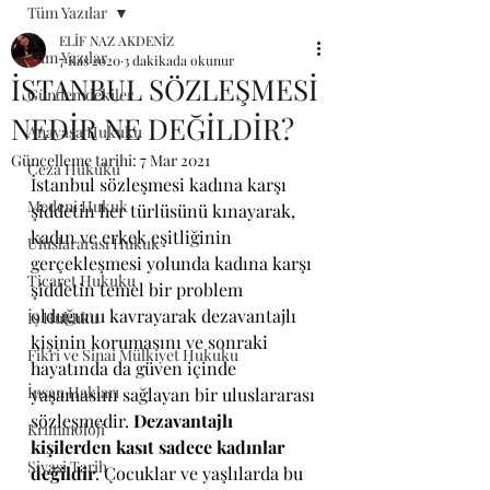
Tüm Yazılar
ELİF NAZ AKDENİZ
Tüm Yazılar
7 Kas 2020
3 dakikada okunur
İSTANBUL SÖZLEŞMESİ
Gündemdekiler
NEDİR NE DEĞİLDİR?
Anayasa Hukuku
Güncelleme tarihi:
7 Mar 2021
Ceza Hukuku
İstanbul sözleşmesi kadına karşı 
Medeni Hukuk
şiddetin her türlüsünü kınayarak, 
kadın ve erkek eşitliğinin 
Uluslararası Hukuk
gerçekleşmesi yolunda kadına karşı 
Ticaret Hukuku
şiddetin temel bir problem 
olduğunu kavrayarak dezavantajlı 
İş Hukuku
kişinin korumasını ve sonraki 
Fikri ve Sinai Mülkiyet Hukuku
hayatında da güven içinde 
İnsan Hakları
yaşamasını sağlayan bir uluslararası 
sözleşmedir. 
Dezavantajlı 
Kriminoloji
kişilerden kasıt sadece kadınlar 
Siyasi Tarih
değildir
. Çocuklar ve yaşlılarda bu 