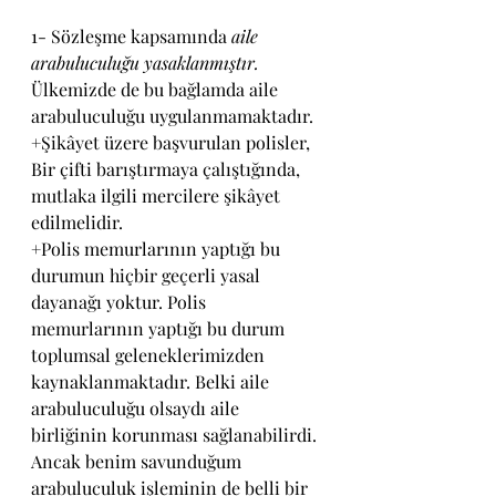
1- Sözleşme kapsamında 
aile 
arabuluculuğu yasaklanmıştır.
Ülkemizde de bu bağlamda aile 
arabuluculuğu uygulanmamaktadır. 
+Şikâyet üzere başvurulan polisler, 
Bir çifti barıştırmaya çalıştığında, 
mutlaka ilgili mercilere şikâyet 
edilmelidir. 
+Polis memurlarının yaptığı bu 
durumun hiçbir geçerli yasal 
dayanağı yoktur. Polis 
memurlarının yaptığı bu durum 
toplumsal geleneklerimizden 
kaynaklanmaktadır. Belki aile 
arabuluculuğu olsaydı aile 
birliğinin korunması sağlanabilirdi. 
Ancak benim savunduğum 
arabuluculuk işleminin de belli bir 