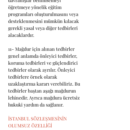
davranışlar benimsemeyi 
öğretmeye yönelik eğitim 
programları oluşturulmasını veya 
desteklenmesini mümkün kılacak 
gerekli yasal veya diğer tedbirleri 
alacaklardır.
11- Mağdur için alınan tedbirler 
genel anlamda önleyici tedbirler, 
koruma tedbirleri ve güçlendirici 
tedbirler olarak ayrılır. Önleyici 
tedbirlere örnek olarak 
uzaklaştırma kararı verebiliriz. Bu 
tedbirler baştan aşağı mağdurun 
lehinedir. Ayrıca mağdura ücretsiz 
hukuki yardım da sağlanır. 
İSTANBUL SÖZLEŞMESİNİN 
OLUMSUZ ÖZELLİĞİ