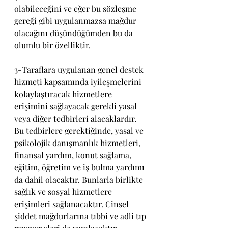
olabileceğini ve eğer bu sözleşme 
gereği gibi uygulanmazsa mağdur 
olacağını düşündüğümden bu da 
olumlu bir özelliktir.
3-Taraflara uygulanan genel destek 
hizmeti kapsamında iyileşmelerini 
kolaylaştıracak hizmetlere 
erişimini sağlayacak gerekli yasal 
veya diğer tedbirleri alacaklardır. 
Bu tedbirlere gerektiğinde, yasal ve 
psikolojik danışmanlık hizmetleri, 
finansal yardım, konut sağlama, 
eğitim, öğretim ve iş bulma yardımı 
da dahil olacaktır. Bunlarla birlikte 
sağlık ve sosyal hizmetlere 
erişimleri sağlanacaktır. Cinsel 
şiddet mağdurlarına tıbbi ve adli tıp 