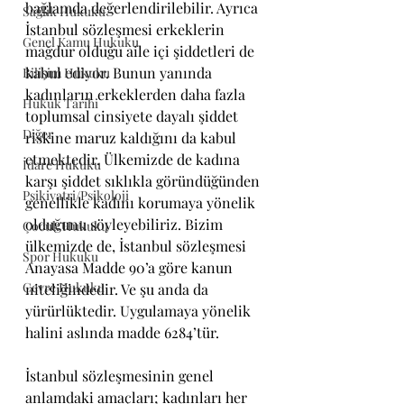
bağlamda değerlendirilebilir. Ayrıca 
Sağlık Hukuku
İstanbul sözleşmesi erkeklerin 
Genel Kamu Hukuku
mağdur olduğu aile içi şiddetleri de 
kabul ediyor. Bunun yanında 
Bilişim Hukuku
kadınların erkeklerden daha fazla 
Hukuk Tarihi
toplumsal cinsiyete dayalı şiddet 
Diğer
riskine maruz kaldığını da kabul 
etmektedir. Ülkemizde de kadına 
İdare Hukuku
karşı şiddet sıklıkla göründüğünden 
Psikiyatri/Psikoloji
genellikle kadını korumaya yönelik 
olduğunu söyleyebiliriz. Bizim 
Çocuk Hukuku
ülkemizde de, İstanbul sözleşmesi 
Spor Hukuku
Anayasa Madde 90’a göre kanun 
Çevre Hukuku
niteliğindedir. Ve şu anda da 
yürürlüktedir. Uygulamaya yönelik 
halini aslında madde 6284’tür. 
İstanbul sözleşmesinin genel 
anlamdaki amaçları; kadınları her 