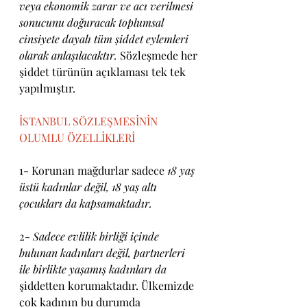
veya ekonomik zarar ve acı verilmesi 
sonucunu doğuracak toplumsal 
cinsiyete dayalı tüm şiddet eylemleri 
olarak anlaşılacaktır. 
Sözleşmede her 
şiddet türünün açıklaması tek tek 
yapılmıştır.
İSTANBUL SÖZLEŞMESİNİN 
OLUMLU ÖZELLİKLERİ
1- Korunan mağdurlar sadece 
18 yaş 
üstü kadınlar değil, 18 yaş altı 
çocukları da kapsamaktadır.
2- 
Sadece evlilik birliği içinde 
bulunan kadınları değil, partnerleri 
ile birlikte yaşamış kadınları da 
şiddetten korumaktadır. Ülkemizde 
çok kadının bu durumda 