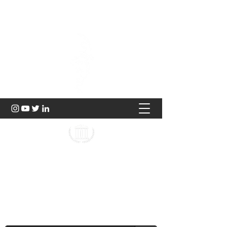
Hukuk ve Genç Düşünce
2023 |
TÜRKİYE