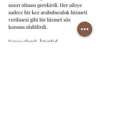
sınırı olması gerekirdi. Her aileye 
sadece bir kez arabuluculuk hizmeti 
verilmesi gibi bir hizmet söz 
konusu olabilirdi.
Sonuç olarak, İstanbul 
sözleşmesinin avantajlarının 
dezavantajlarından fazla olduğu, 
sözleşme yürürlükteyken bile 
kadınların ölüm oranının çok 
yüksek olduğu, sözleşmeye taraf 
olunmazsa kadınların haklarını 
savunmasının daha da zorlaşacağı 
açıktır. 
Yazar: Elif Naz AKDENİZ