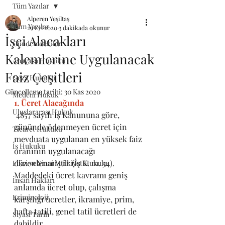
Tüm Yazılar
Alperen Yeşiltaş
Tüm Yazılar
29 Eyl 2020
3 dakikada okunur
İşçi Alacakları
Gündemdekiler
Kalemlerine Uygulanacak
Anayasa Hukuku
Faiz Çeşitleri
Ceza Hukuku
Güncelleme tarihi:
30 Kas 2020
Medeni Hukuk
1. Ücret Alacağında
Uluslararası Hukuk
 4857 sayılı İş Kanununa göre, 
gününde ödenmeyen ücret için 
Ticaret Hukuku
mevduata uygulanan en yüksek faiz 
İş Hukuku
oranının uygulanacağı 
düzenlenmiştir (İş K. m. 34). 
Fikri ve Sinai Mülkiyet Hukuku
Maddedeki ücret kavramı geniş 
İnsan Hakları
anlamda ücret olup, çalışma 
Kriminoloji
karşılığı ücretler, ikramiye, prim, 
hafta tatili, genel tatil ücretleri de 
Siyasi Tarih
dahildir.