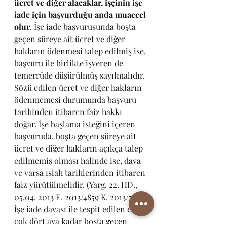
ücret ve diğer alacaklar, işçinin işe 
iade için başvurduğu anda muaccel 
olur
. İşe iade başvurusunda boşta 
geçen süreye ait ücret ve diğer 
hakların ödenmesi talep edilmiş ise, 
başvuru ile birlikte işveren de 
temerrüde düşürülmüş sayılmalıdır. 
Sözü edilen ücret ve diğer hakların 
ödenmemesi durumunda başvuru 
tarihinden itibaren faiz hakkı 
doğar. İşe başlama isteğini içeren 
başvuruda, boşta geçen süreye ait 
ücret ve diğer hakların açıkça talep 
edilmemiş olması halinde ise, dava 
ve varsa ıslah tarihlerinden itibaren 
faiz yürütülmelidir. (Yarg. 22. HD., 
05.04. 2013 E. 2013/4859 K. 2013/7461)
İşe iade davası ile tespit edilen en 
çok dört aya kadar boşta geçen 