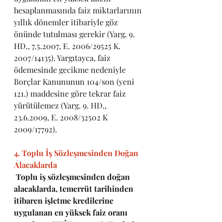
hesaplanmasında faiz miktarlarının 
yıllık dönemler itibariyle göz 
önünde tutulması gerekir (Yarg. 9. 
HD., 7.5.2007, E. 2006/29525 K. 
2007/14135). Yargıtayca, faiz 
ödemesinde gecikme nedeniyle 
Borçlar Kanununun 104/son (yeni 
121.) maddesine göre tekrar faiz 
yürütülemez (Yarg. 9. HD., 
23.6.2009, E. 2008/32502 K 
2009/17792).
4. Toplu İş Sözleşmesinden Doğan 
Alacaklarda
Toplu iş sözleşmesinden doğan 
alacaklarda, temerrüt tarihinden 
itibaren işletme kredilerine 
uygulanan en yüksek faiz oranı 