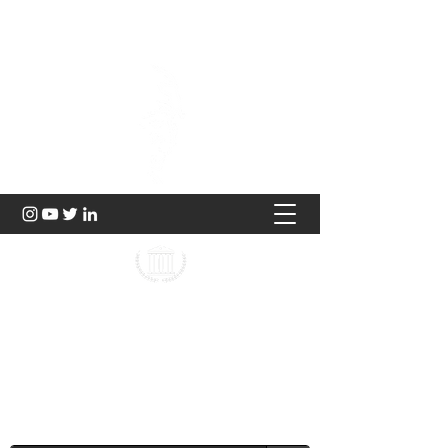
Hukuk ve Genç Düşünce
2023 |
TÜRKİYE