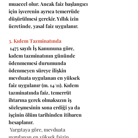
muaccel olur. Ancak faiz başlangıcı 
için işverenin ayrıca temerrüde 
düşürülmesi gerekir. Yıllık izin 
ücretinde, yasal faiz uygulanır.
3. Kıdem Tazminatında
1475 sayılı İş Kanununa göre, 
kıdem tazminatının gününde 
ödenmemesi durumunda 
ödenmeyen süreye ilişkin 
mevduata uygulanan en yüksek 
faiz uygulanır (m. 14/11). Kıdem 
tazminatında faiz, temerrüt 
ihtarına gerek olmaksızın iş 
sözleşmesinin sona erdiği ya da 
işçinin ölüm tarihinden itibaren 
hesaplanır.
 Yargıtaya göre, mevduata 
uygulanan en yüksek faizin 