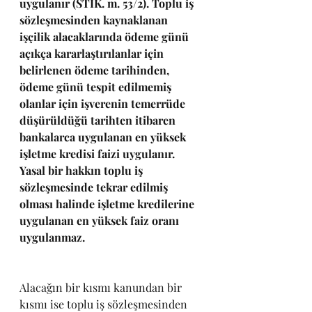
uygulanır (STİK. m. 53/2). Toplu iş 
sözleşmesinden kaynaklanan 
işçilik alacaklarında ödeme günü 
açıkça kararlaştırılanlar için 
belirlenen ödeme tarihinden, 
ödeme günü tespit edilmemiş 
olanlar için işverenin temerrüde 
düşürüldüğü tarihten itibaren 
bankalarca uygulanan en yüksek 
işletme kredisi faizi uygulanır. 
Yasal bir hakkın toplu iş 
sözleşmesinde tekrar edilmiş 
olması halinde işletme kredilerine 
uygulanan en yüksek faiz oranı 
uygulanmaz.
Alacağın bir kısmı kanundan bir 
kısmı ise toplu iş sözleşmesinden 