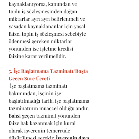
kaynaklanıyorsa, kanundan ve 
toplu iş sözleşmesinden doğan 
miktarlar ayrı ayrı belirlenmeli ve 
yasadan kaynaklananlar için yasal 
faize, toplu iş sözleşmesi sebebiyle 
ödenmesi gereken miktarlar 
yönünden ise işletme kredisi 
faizine karar verilmelidir.
5. İşe Başlatmama Tazminatı/Boşta 
Geçen Süre Ücreti
 İşe başlatmama tazminatı 
bakımından, işçinin işe 
başlatılmadığı tarih, işe başlatmama 
tazminatının muaccel olduğu andır. 
Bahsi geçen tazminat yönünden 
faize hak kazanmak için kural 
olarak işverenin temerrüde 
düşürülmesi gerekir. 
İşverenin dava 