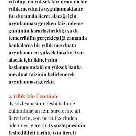
yıl olup, en yüksek faiz oranı da bir 
yıllık mevduata uygulanmaktadır. 
Bu durumda ücret alacağı için 
uygulanması gereken faiz, ödeme 
gününün kararlaştırıldığı ya da 
temerrüdün gerçekleştiği zamanda 
bankalarca bir yıllık mevduata 
uygulanan en yüksek faizdir. Aynı 
alacak için ikinci yılın 
başlangıcındaki en yüksek banka 
mevduat faizinin belirlenerek 
uygulanması gerekir.
2. Yıllık İzin Ücretinde
 İş sözleşmesinin feshi halinde 
kullanılmayan izin sürelerine ait 
ücretlerin, son ücret üzerinden 
ödenmesi gerekir. 
İş sözleşmesinin 
feshedildiği tarihte izin ücreti 