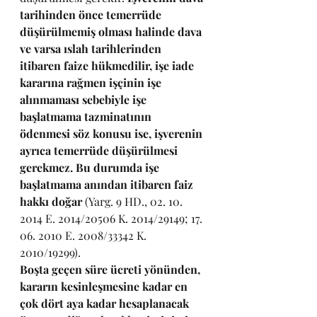
tarihinden önce temerrüde 
düşürülmemiş olması halinde dava 
ve varsa ıslah tarihlerinden 
itibaren faize hükmedilir, işe iade 
kararına rağmen işçinin işe 
alınmaması sebebiyle işe 
başlatmama tazminatının 
ödenmesi söz konusu ise, işverenin 
ayrıca temerrüde düşürülmesi 
gerekmez. Bu durumda işe 
başlatmama anından itibaren faiz 
hakkı doğar
 (Yarg. 9 HD., 02. 10. 
2014 E. 2014/20506 K. 2014/29149; 17. 
06. 2010 E. 2008/33342 K. 
2010/19299).
Boşta geçen süre ücreti yönünden, 
kararın kesinleşmesine kadar en 
çok dört aya kadar hesaplanacak 