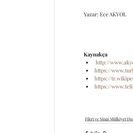
Yazar: Ece AKYOL
Kaynakça 
http://www.aky
https://www.tur
https://tr.wik
https://www.teli
Fikri ve Sinai Mülkiyet H