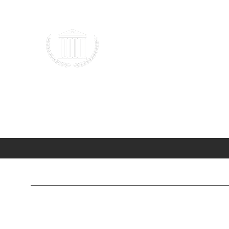
Hukuk ve Genç Düşünce
2023 |
TÜRKİYE
Ana Sayfa
Blog
Forum
HUK101