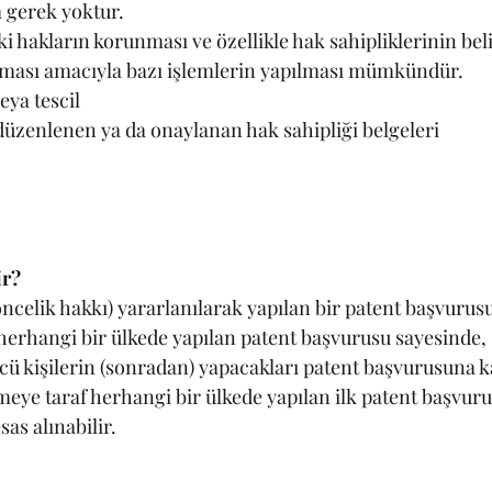
a gerek yoktur.
i hakların korunması ve özellikle hak sahipliklerinin be
anması amacıyla bazı işlemlerin yapılması mümkündür.
veya tescil
düzenlenen ya da onaylanan hak sahipliği belgeleri
ir?
celik hakkı) yararlanılarak yapılan bir patent başvurusu
 herhangi bir ülkede yapılan patent başvurusu sayesinde,
ncü kişilerin (sonradan) yapacakları patent başvurusuna 
meye taraf herhangi bir ülkede yapılan ilk patent başvuru 
sas alınabilir. 