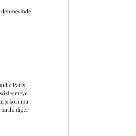
lirlenmesinde 
nda; Paris 
 sözleşmeye 
karşı koruma 
tarihi diğer 