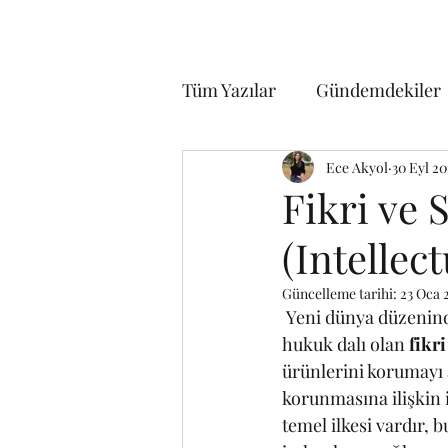
Tüm Yazılar
Gündemdekiler
Uluslararası Hukuk
Ece Akyol
30 Eyl 2
Tic
Fikri ve
(Intellec
İnsan Hakları
Kriminolo
Güncelleme tarihi:
23 Oca 
 Yeni dünya düzeninde gün geçtikçe önemi anlaşılan ve kısa süre önce ortaya çıkmış bir 
Bilişim Hukuku
Hukuk T
hukuk dalı olan 
fikr
ürünlerini korumayı 
korunmasına ilişkin 
Çocuk Hukuku
Spor H
temel ilkesi vardır, 