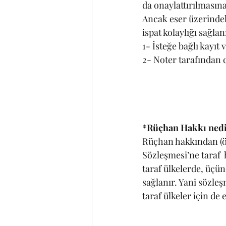
da onaylattırılmasın
Ancak eser üzerindek
ispat kolaylığı sağl
1- İsteğe bağlı kayıt 
2- Noter tarafından 
*
Rüçhan Hakkı ned
Rüçhan hakkından (ön
Sözleşmesi’ne taraf 
taraf ülkelerde, üçü
sağlanır. Yani sözleş
taraf ülkeler için de e