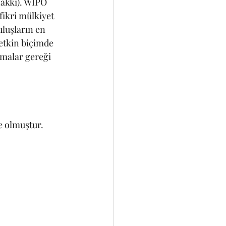
hakkı). WIPO 
fikri mülkiyet 
luşların en 
etkin biçimde 
malar gereği 
e olmuştur.  