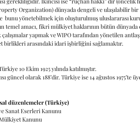
 gerekliliğidir. İkincisi ise “rüçhan hakkı” dır (öncelik 
roperty Organization) dünyada dengeli ve ulaşılabilir bir 
e  bunu yönetebilmek için oluşturulmuş uluslararası kuru
un temel amacı, fikri mülkiyet haklarının bütün dünyada 
 çalışmalar yapmak ve WIPO tarafından yönetilen antlaş
 birlikleri arasındaki idari işbirliğini sağlamaktır. 
ürkiye 10 Ekim 1925 yılında katılmıştır. 
sı güncel olarak 188’dir. Türkiye ise 14 ağustos 1975’te üy
sal düzenlemeler (Türkiye)
r ve Sanat Eserleri Kanunu 
i Mülkiyet Kanunu 