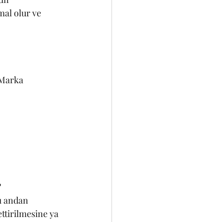
mal olur ve 
 Marka 
 
ı andan 
ttirilmesine ya 