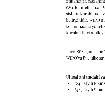
imkanların sağlanması
(World Intellectual P
sistemi kurabilmek v
belirginidir. WIPO’n
korunmasına yönelik
kurulan fikri mülkiyet
Paris Sözleşmesi’ne T
WIPO’ya üye ülke sayı
Ulusal anlamdaki ya
5846 sayılı Fiki
6769 sayılı Sına