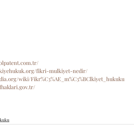
olpatent.com.tr/
kiyehukuk.org/fikri-mulkiyet-nedir/
ipedia.org/wiki/Fikr%C3%AE_m%C3%BClkiyet_hukuku
fhaklari.gov.tr/
ukuku