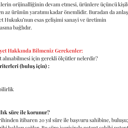
 az ürünün yaratımı kadar önemlidir. Buradan da anlaşı
yet Hukuku’nun esas gelişimi sanayi ve üretimin 
sına bağlıdır. 
iyet Hakkında Bilmeniz Gerekenler:
 alınabilmesi için gerekli ölçütler nelerdir?
iterleri (buluş için) :
ilirlik
llık süre ile korunur?
ihinden itibaren 20 yıl süre ile başvuru sahibine, buluşu
ibi hakları sağlar. Bu süre içerisinde patent sahibi patent