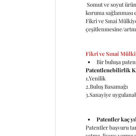
 Somut ve soyut ürünlerin orijinalliğinin devam etmesi, ürünlere üçüncü kişilere karşı 
koruma sağlanması en
Fikri ve Sınai Mülki
çeşitlenmesine/artma
Fikri ve Sınai Mülk
Bir buluşa patent
Patentlenebilirlik Kr
1.Yenilik
2.Buluş Basamağı
3.Sanayiye uygulanab
Patentler kaç yı
Patentler başvuru tar
satma, lisans verme g