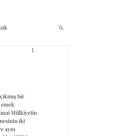
kuk
 Hukuku
 Hukuku
oji
i emek 
ınai Mülkiyetin 
esinin iki 
e aynı 