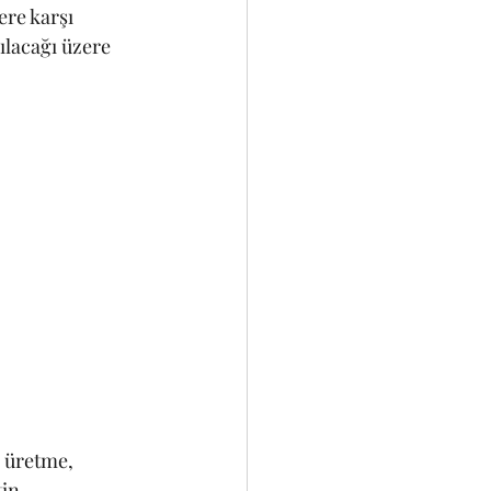
lacağı üzere 
; üretme, 
in 