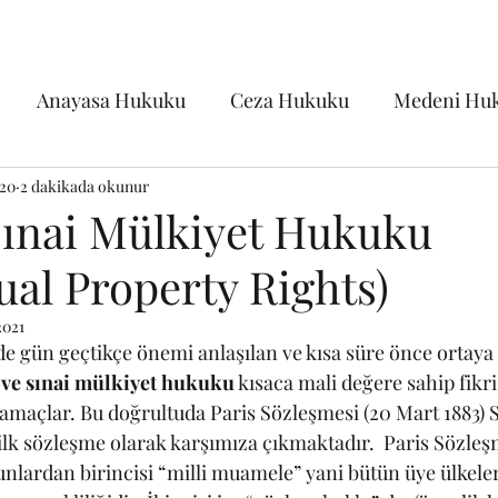
Anayasa Hukuku
Ceza Hukuku
Medeni Hu
020
aret Hukuku
2 dakikada okunur
İş Hukuku
Fikri ve Sinai Mülkiyet
 Sınai Mülkiyet Hukuku
tual Property Rights)
ji
Siyasi Tarih
Sağlık Hukuku
Genel Kamu
2021
arihi
Diğer
İdare Hukuku
Psikiyatri/Psikol
i ve sınai mülkiyet hukuku
 kısaca mali değere sahip fikr
amaçlar. Bu doğrultuda Paris Sözleşmesi (20 Mart 1883) S
ilk sözleşme olarak karşımıza çıkmaktadır.  Paris Sözleşm
ukuku
Çevre Hukuku
bunlardan birincisi “milli muamele” yani bütün üye ülkeler